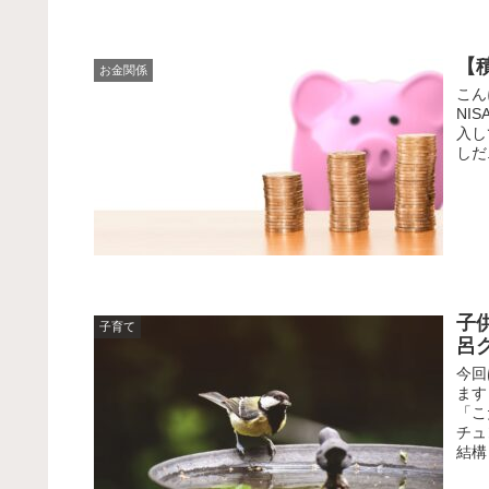
【
お金関係
こん
NI
入し
しだ.
子
子育て
呂
今回
ます
「こ
チュ
結構