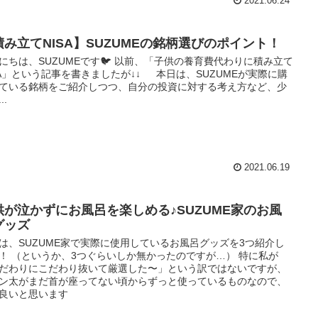
2021.06.24
積み立てNISA】SUZUMEの銘柄選びのポイント！
にちは、SUZUMEです🐦 以前、「子供の養育費代わりに積み立て
SA」という記事を書きましたが↓↓ 本日は、SUZUMEが実際に購
ている銘柄をご紹介しつつ、自分の投資に対する考え方など、少
..
2021.06.19
供が泣かずにお風呂を楽しめる♪SUZUME家のお風
グッズ
は、SUZUME家で実際に使用しているお風呂グッズを3つ紹介し
！ （というか、3つぐらいしか無かったのですが…） 特に私が
だわりにこだわり抜いて厳選した〜」という訳ではないですが、
ン太がまだ首が座ってない頃からずっと使っているものなので、
良いと思います