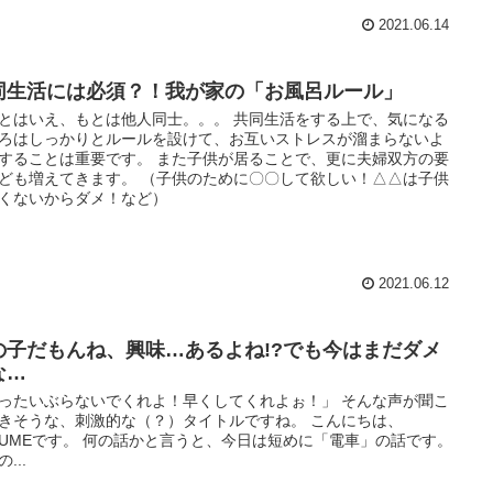
2021.06.14
同生活には必須？！我が家の「お風呂ルール」
とはいえ、もとは他人同士。。。 共同生活をする上で、気になる
ろはしっかりとルールを設けて、お互いストレスが溜まらないよ
することは重要です。 また子供が居ることで、更に夫婦双方の要
ども増えてきます。 （子供のために〇〇して欲しい！△△は子供
くないからダメ！など）
2021.06.12
の子だもんね、興味…あるよね!?でも今はまだダメ
な…
ったいぶらないでくれよ！早くしてくれよぉ！」 そんな声が聞こ
きそうな、刺激的な（？）タイトルですね。 こんにちは、
ZUMEです。 何の話かと言うと、今日は短めに「電車」の話です。
...