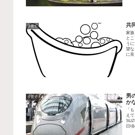
共
子育て
家族
とこ
うに
望な
に良
男
子育て
か
「も
えて
SU
日頃の