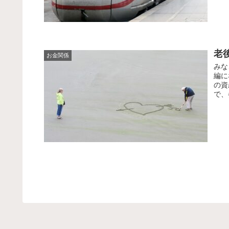
老
お金関係
みな
編に
の資
で、