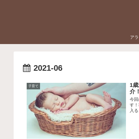
アラ
2021-06
1
子育て
介
今回
す！
入る