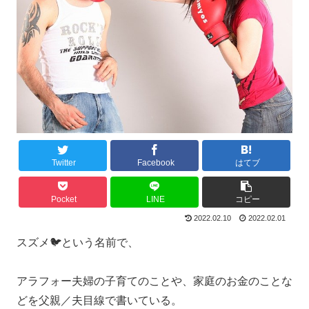
Twitter
Facebook
はてブ
Pocket
LINE
コピー
2022.02.10
2022.02.01
スズメ🐦という名前で、
アラフォー夫婦の子育てのことや、家庭のお金のことな
どを父親／夫目線で書いている。