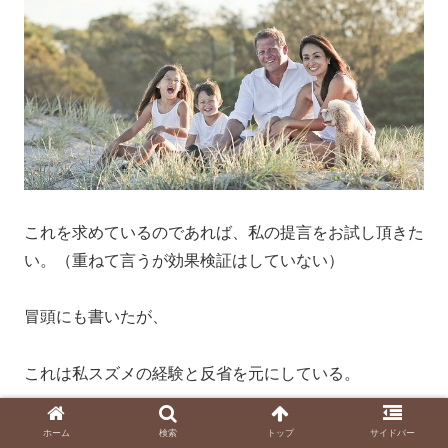
これを求めているのであれば、私の提言をお試し頂きた
い。（重ねて言うが効果検証はしていない）
冒頭にも書いたが、
これは私スズメの経験と反省を元にしている。
”私の”処世術
ホーム
検索
トップ
サイドバー
いわば、
だ。