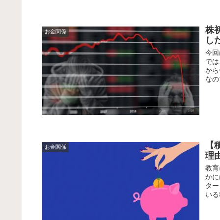
株
お金関係
し
今回
では
から
なの
【
お金関係
理
教育
かに
ター
いる