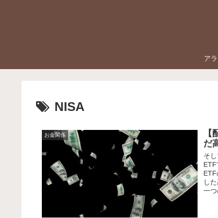
アラ
NISA
【
お金関係
だ
そし
ET
ET
した
一つ