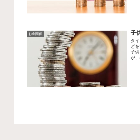
子
お金関係
タイ
どを
子供
が、