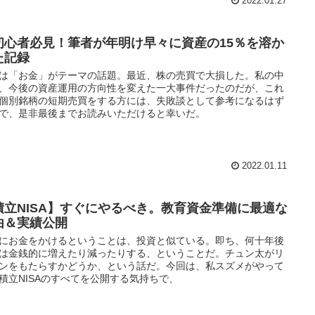
2022.01.27
初心者必見！筆者が年明け早々に資産の15％を溶か
た記録
は「お金」がテーマの話題。最近、株の売買で大損した。私の中
、今後の資産運用の方向性を変えた一大事件だったのだが、これ
個別銘柄の短期売買をする方には、失敗談として参考になるはず
で、是非最後までお読みいただけると幸いだ。
2022.01.11
積立NISA】すぐにやるべき。教育資金準備に最適な
由＆実績公開
にお金をかけるということは、投資と似ている。即ち、何十年後
は金銭的に増えたり減ったりする、ということだ。チュン太がリ
ンをもたらすかどうか、という話だ。今回は、私スズメがやって
積立NISAのすべてを公開する気持ちで、