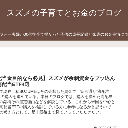
スズメの子育てとお金のブログ
フォー夫婦が30代後半で授かった子供の成長記録と家庭のお金事情に
配当金目的なら必見】スズメが余剰資金をブッ込ん
高配当ETF4選
て現在、私SUZUMEはその売却した資金で、宣言通り”高配当
F”の購入を進めている。本日のブログでは、購入を決めた高配当
Fの銘柄その選定理由などを解説している。これから米国を中心と
高配当ETFの購入を検討している方に参考になるかと思うので、
の考え方として、是非最後まで見ていっていただきたい。