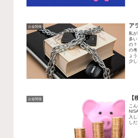
ア
お金関係
私が
多い
の？
の考
ょう
少し
【
お金関係
こん
NI
入し
しだ.